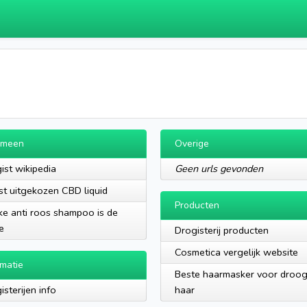
emeen
Overige
ist wikipedia
Geen urls gevonden
t uitgekozen CBD liquid
Producten
e anti roos shampoo is de
e
Drogisterij producten
Cosmetica vergelijk website
rmatie
Beste haarmasker voor droo
isterijen info
haar