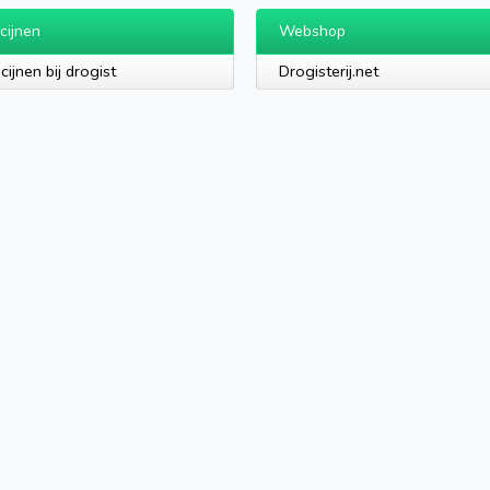
cijnen
Webshop
cijnen bij drogist
Drogisterij.net