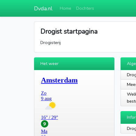
Dvda.nl
Home
Dochters
Drogist startpagina
Drogisterij
Het weer
Alg
Drog
Mees
Welk
best
Info
Drog